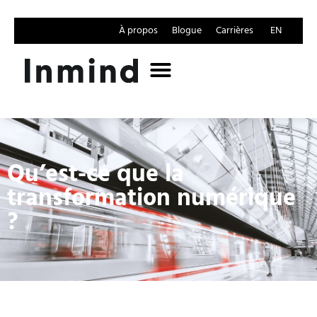
À propos
Blogue
Carrières
EN
Qu’est-ce que la 
transformation numérique 
?