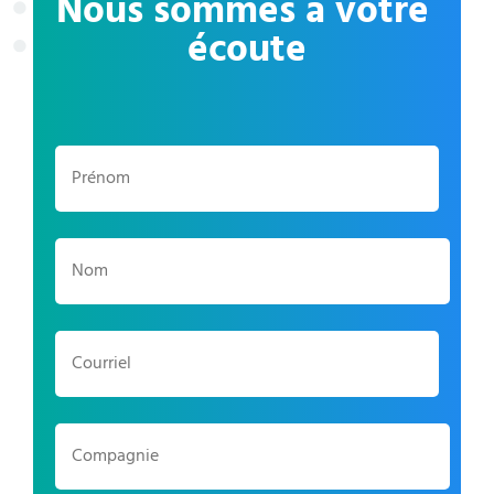
Nous sommes à votre 
écoute
Prénom
*
Nom
*
Courriel
*
Compagnie
*